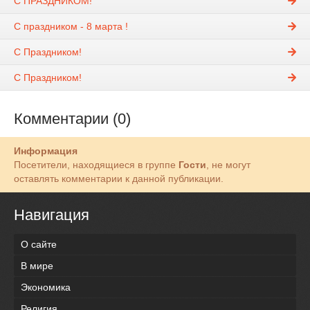
С ПРАЗДНИКОМ!
С праздником - 8 марта !
С Праздником!
С Праздником!
Комментарии (0)
Информация
Посетители, находящиеся в группе
Гости
, не могут
оставлять комментарии к данной публикации.
Навигация
О сайте
В мире
Экономика
Религия