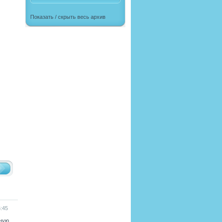
Показать / скрыть весь архив
:45
ьную