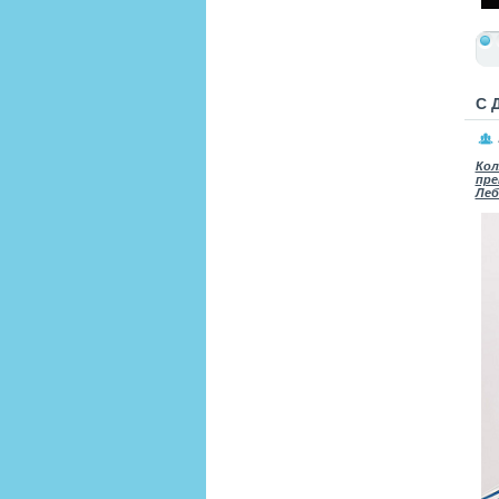
С 
Кол
пре
Леб