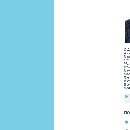
С
Д
Для
И о
От 
Мы 
Фей
И у
Вос
Пус
И с
В э
Вед
ПО
Поз