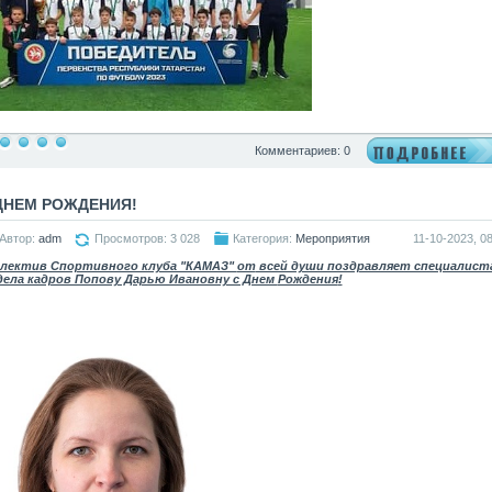
Комментариев: 0
ДНЕМ РОЖДЕНИЯ!
Автор:
adm
Просмотров: 3 028
Категория:
Мероприятия
11-10-2023, 08
лектив Спортивного клуба "КАМАЗ"
от
всей души поздравляет специалист
ела кадров Попову Дарью Ивановну с Днем
Рождения
!