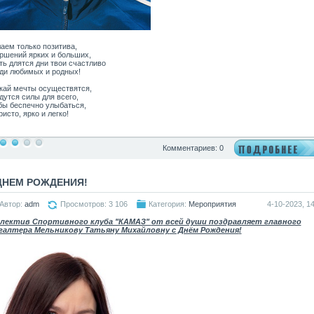
аем только позитива,
ршений ярких и больших,
ть длятся дни твои счастливо
ди любимых и родных!
кай мечты осуществятся,
дутся силы для всего,
бы беспечно улыбаться,
исто, ярко и легко!
Комментариев: 0
ДНЕМ РОЖДЕНИЯ!
Автор:
adm
Просмотров: 3 106
Категория:
Мероприятия
4-10-2023, 14
лектив Спортивного клуба "КАМАЗ"
от
всей души поздравляет главного
галтера Мельникову Татьяну Михайловну
с Днём Рождения
!