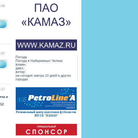
:00
:57
Погода
Погода в
Набережных Челнах
влажн.:
давл.:
ветер:
на сегодня
завтра
10 дней
в других
городах
:17
ича и
12