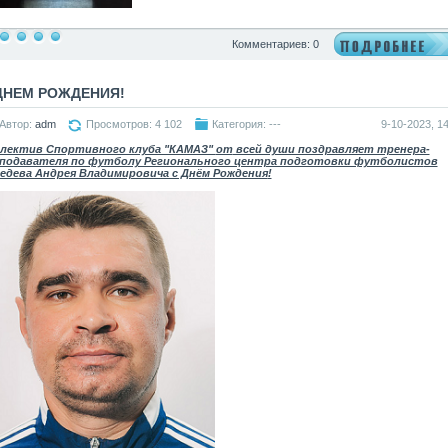
Комментариев: 0
ДНЕМ РОЖДЕНИЯ!
Автор:
adm
Просмотров: 4 102
Категория: ---
9-10-2023, 14
лектив Спортивного клуба "КАМАЗ"
от
всей души поздравляет тренера-
подавателя по футболу Регионального центра подготовки футболист
ов
едева Андрея Владимировича с Днём Рождения
!