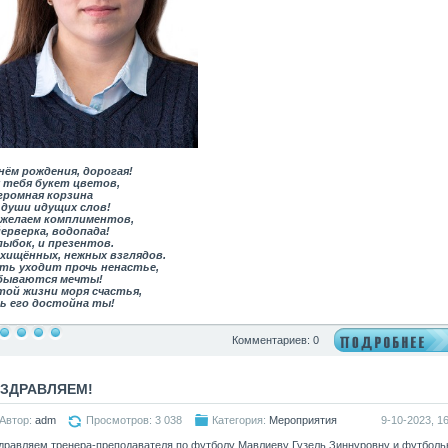
нём рождения, дорогая!
 тебя букет цветов,
громная корзина
души идущих слов!
желаем комплиментов,
ерверка, водопада!
лыбок, и презентов.
хищённых, нежных взглядов.
ть уходит прочь ненастье,
бываются мечты!
той жизни моря счастья,
ь его достойна ты!
Комментариев: 0
ЗДРАВЛЯЕМ!
Автор:
adm
Просмотров: 3 038
Категория:
Мероприятия
9-10-2023, 16
дравляем тренера-преподавателя по футболу Мавлиеву Гузель Зиннуровну и футбол