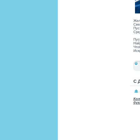
Жел
Све
Пус
Сре
Пус
Най
Что
Искр
С 
Кол
бух