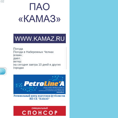
:02
Погода
Погода в
Набережных Челнах
влажн.:
давл.:
ветер:
на сегодня
завтра
10 дней
в других
городах