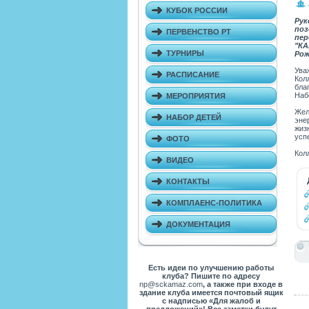
КУБОК РОССИИ
Рук
по
ПЕРВЕНСТВО РТ
пер
"КА
ТУРНИРЫ
Рож
Ува
РАСПИСАНИЕ
Кол
бла
Наб
МЕРОПРИЯТИЯ
Жел
НАБОР ДЕТЕЙ
эне
жиз
усп
ФОТО
Кол
ВИДЕО
КОНТАКТЫ
КОМПЛАЕНС-ПОЛИТИКА
ДОКУМЕНТАЦИЯ
Есть идеи по улучшению работы
клуба? Пишите по адресу
np@sckamaz.com
, а также при входе в
здание клуба имеется почтовый ящик
с надписью «Для жалоб и