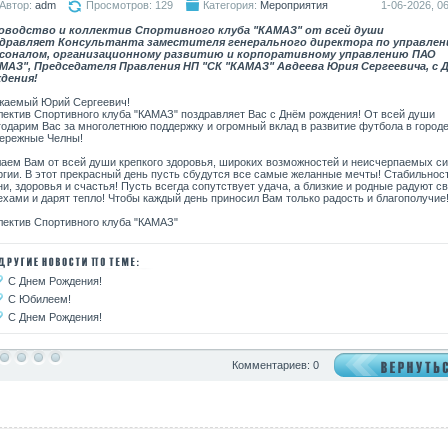
Автор:
adm
Просмотров: 129
Категория:
Мероприятия
1-06-2026, 06
оводство и коллектив Спортивного клуба "КАМАЗ" от всей души
здравляет
Консультанта заместителя генерального директора по управле
соналом, организационному развитию и корпоративному управлению ПАО
МАЗ", Председателя Правления НП "СК "КАМАЗ" Авдеева Юрия Сергеевича
, с 
дения!
Ежегодное мероприятие "Фетиваль
футбола" посвященное "Дню защиты
жаемый Юрий Сергеевич!
детей"
лектив Спортивного клуба "КАМАЗ" поздравляет Вас с Днём рождения! От всей души
годарим Вас за многолетнюю поддержку и огромный вклад в развитие футбола в город
ережные Челны!
аем Вам от всей души крепкого здоровья, широких возможностей и неисчерпаемых си
ргии. В этот прекрасный день пусть сбудутся все самые желанные мечты! Стабильнос
ни, здоровья и счастья! Пусть всегда сопутствует удача, а близкие и родные радуют с
ехами и дарят тепло! Чтобы каждый день приносил Вам только радость и благополучие
лектив Спортивного клуба "КАМАЗ"
С Днем Рождения!
С Юбилеем!
С Днем Рождения!
Комментариев: 0