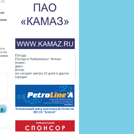
:05
нию
Днем
е
л и
ти по
Погода
воими
Погода в
Набережных Челнах
!
влажн.:
давл.:
ветер:
на сегодня
завтра
10 дней
в других
городах