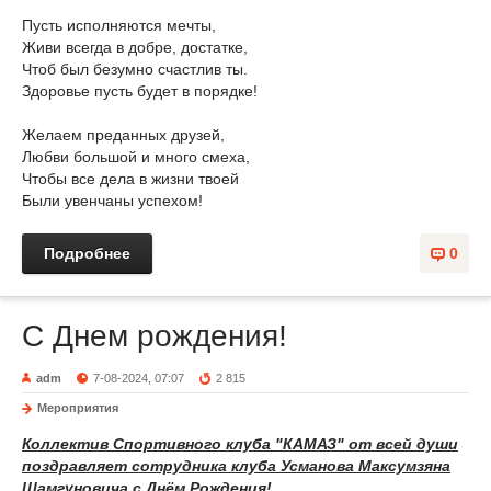
Пусть исполняются мечты,
Живи всегда в добре, достатке,
Чтоб был безумно счастлив ты.
Здоровье пусть будет в порядке!
Желаем преданных друзей,
Любви большой и много смеха,
Чтобы все дела в жизни твоей
Были увенчаны успехом!
Подробнее
0
С Днем рождения!
adm
7-08-2024, 07:07
2 815
Мероприятия
Коллектив Спортивного клуба "КАМАЗ"
от
всей души
поздравляет сотрудника клуба Усманова Максумзяна
Шамгуновича
с Днём Рождения
!